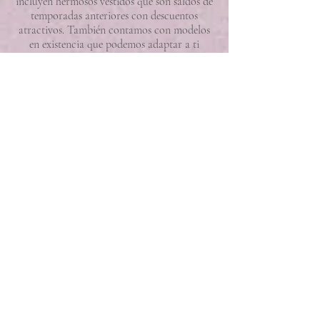
incluyen hermosos vestidos que son saldos de
temporadas anteriores con descuentos
atractivos. También contamos con modelos
en existencia que podemos adaptar a ti
mediante nuestro servicio de ajustes exprés en
solo 7 días.
¿Manejan descuentos, apartados o planes
de pago?
Sí manejamos descuentos especiales en pagos
de una sola exhibición. También ofrecemos
apartados y planes de pago donde cubres el
60% al momento de la compra, el 20% en tu
primera cita de ajustes y el 20% restante a la
entrega.
¿Qué formas de pago aceptan y qué
documento respalda la compra?
Las formas de pago que aceptamos son
tarjeta de crédito/débito, transferencia
bancaria y efectivo. El documento que
respalda la compra es un contrato o nota de