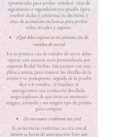
(presenciales para probar vestidos), citas de
seguimiento o segunda/tercera prueba (para
resolver dudas y confirmar tu decisión), y
citas de accesorios exclusivas para probar
velos, tocados y zapatos.
¿Qué debo esperar en mi primera cita de
vestidos de novia?
En tu primera cita de vestidos de novia debes
esperar una asesoría 100% personalizada por
expertas Bridal Stylists. Iniciaremos con una
plática amena para conocer los detalles de tu
evento y tu presupuesto, seguida de la prueba
de 6 a 8 vestidos. Al finalizar, te
entregaremos una cotización detallada,
asegurándonos de que vivas un momento
mágico, cómodo y sin ningún tipo de presión
para comprar.
¿Es necesario confirmar mi cita?
Sí, es necesario confirmar tu cita con al
menos 24 horas de anticipación. Esto nos