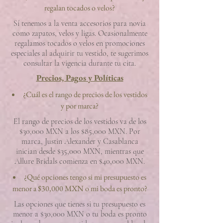
regalan tocados o velos?
Sí tenemos a la venta accesorios para novia
como zapatos, velos y ligas. Ocasionalmente
regalamos tocados o velos en promociones
especiales al adquirir tu vestido, te sugerimos
consultar la vigencia durante tu cita.
Precios, Pagos y Políticas
¿Cuál es el rango de precios de los vestidos
y por marca?
El rango de precios de los vestidos va de los
$30,000 MXN a los $85,000 MXN. Por
marca, Justin Alexander y Casablanca
inician desde $35,000 MXN, mientras que
Allure Bridals comienza en $40,000 MXN.
¿Qué opciones tengo si mi presupuesto es
menor a $30,000 MXN o mi boda es pronto?
Las opciones que tienes si tu presupuesto es
menor a $30,000 MXN o tu boda es pronto